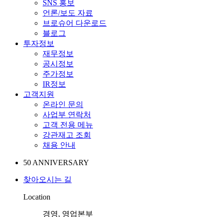
SNS 홍보
언론/보도 자료
브로슈어 다운로드
블로그
투자정보
재무정보
공시정보
주가정보
IR정보
고객지원
온라인 문의
사업부 연락처
고객 전용 메뉴
강관재고 조회
채용 안내
5
0
A
N
N
I
V
E
R
S
A
R
Y
찾아오시는 길
Location
경영, 영업본부