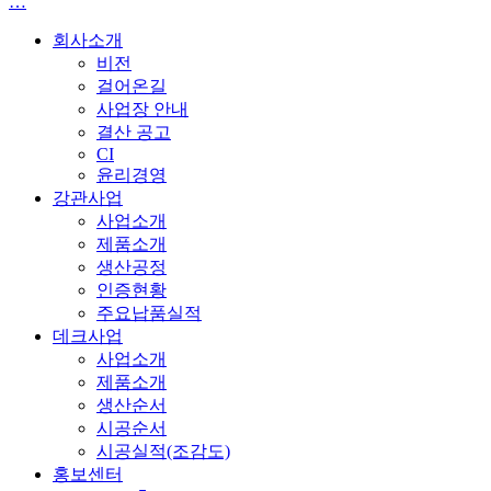
…
회사소개
비전
걸어온길
사업장 안내
결산 공고
CI
윤리경영
강관사업
사업소개
제품소개
생산공정
인증현황
주요납품실적
데크사업
사업소개
제품소개
생산순서
시공순서
시공실적(조감도)
홍보센터