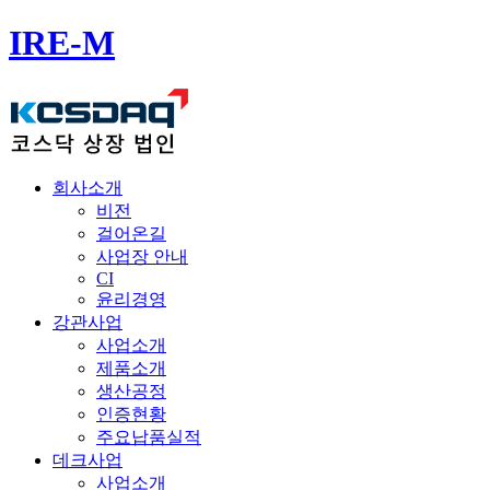
IRE-M
회사소개
비전
걸어온길
사업장 안내
CI
윤리경영
강관사업
사업소개
제품소개
생산공정
인증현황
주요납품실적
데크사업
사업소개